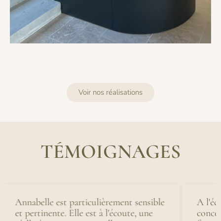
Voir nos réalisations
TÉMOIGNAGES
e
A l'écoute, Annabelle a su trouver le
T
concept qui me correspondait en
p