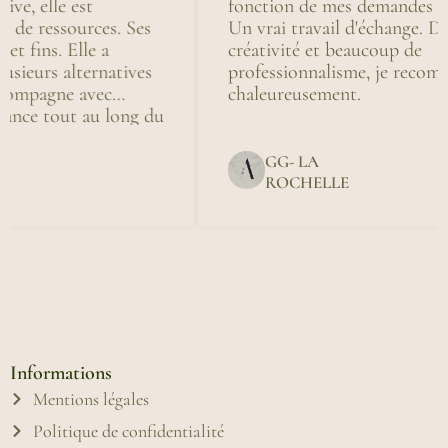
fonction de mes demandes et attentes.
e
Un vrai travail d'échange. De la
p
créativité et beaucoup de
professionnalisme, je recommande
chaleureusement.
du
GG- LA
ROCHELLE
Informations
Mentions légales
Politique de confidentialité