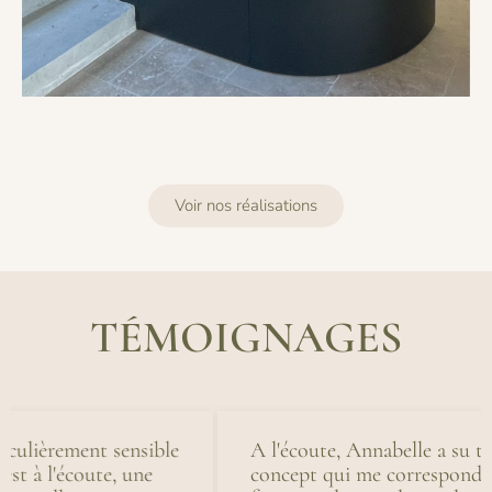
Voir nos réalisations
TÉMOIGNAGES
e
A l'écoute, Annabelle a su trouver le
T
concept qui me correspondait en
p