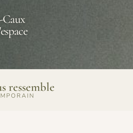
n-Caux
'espace
us ressemble
EMPORAIN