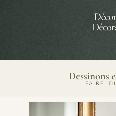
Décor
Décora
Dessinons e
FAIRE D