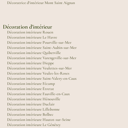
Décoratrice d’intérieur Mont Saint Aignan
Décoration d'intérieur
Décoration intérieure Rouen
Décoration intérieure Le Havre
Décoration intérieure Pourville-sur-Mer
Décoration intérieure Saint-Aubin-sur-Mer
Décoration intérieure Quiberville
Décoration intérieure Varengeville-sur-Mer
Décoration intérieure Dieppe
Décoration intérieure Veulettes-sur-Mer
Décoration intérieure Veules-les-Roses
Décoration intérieure Saint-Valery-en-Caux
Décoration intérieure Fécamp
Décoration intérieure Étretat
Décoration intérieure Fauville-en-Caux
Décoration intérieure Hénouville
Décoration intérieure Duclair
Décoration intérieure Lillebonne
Décoration intérieure Bolbec
Décoration intérieure Hautot-sur-Seine
Décoration intérieure Le Génétey