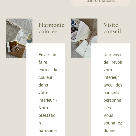
d'informations
Harmonie
Visite
colorée
conseil
Envie de
Une envie
faire
de revoir
entrer la
votre
couleur
intérieur
dans
avec des
votre
conseils
intérieur ?
personnal
Notre
isés…
prestatio
Vous
n
souhaitez
harmonie
donner