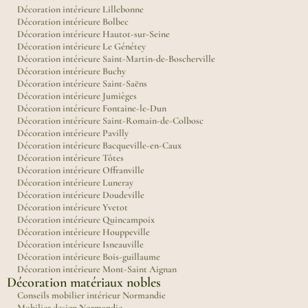
Décoration intérieure Lillebonne
Décoration intérieure Bolbec
Décoration intérieure Hautot-sur-Seine
Décoration intérieure Le Génétey
Décoration intérieure Saint-Martin-de-Boscherville
Décoration intérieure Buchy
Décoration intérieure Saint-Saëns
Décoration intérieure Jumièges
Décoration intérieure Fontaine-le-Dun
Décoration intérieure Saint-Romain-de-Colbosc
Décoration intérieure Pavilly
Décoration intérieure Bacqueville-en-Caux
Décoration intérieure Tôtes
Décoration intérieure Offranville
Décoration intérieure Luneray
Décoration intérieure Doudeville
Décoration intérieure Yvetot
Décoration intérieure Quincampoix
Décoration intérieure Houppeville
Décoration intérieure Isneauville
Décoration intérieure Bois-guillaume
Décoration intérieure Mont-Saint Aignan
Décoration matériaux nobles
Conseils mobilier intérieur Normandie
Mobilier design Normandie