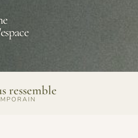
ne
'espace
us ressemble
EMPORAIN