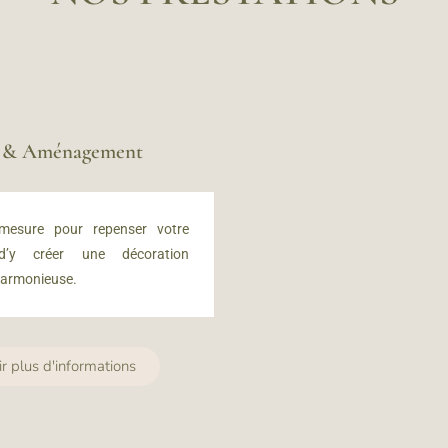
n & Aménagement
 mesure
pour repenser votre
 d’y créer u
ne décoration
harmonieuse.
ir plus d'informations