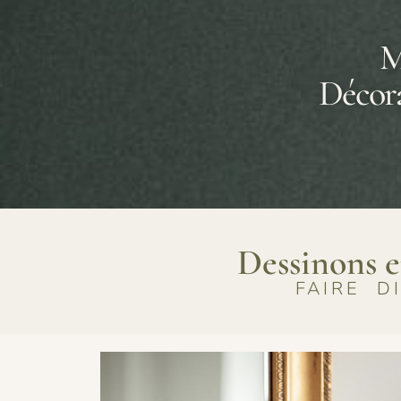
M
Décora
Dessinons e
FAIRE D