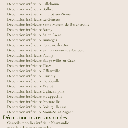
Décoration intérieure Lillebonne
Décoration intérieure Bolbec
Décoration intérieure Hautot-sur-Seine
Décoration intérieure Le Génétey
Décoration intérieure Saint-Martin-de-Boscherville
Décoration intérieure Buchy
Décoration intérieure Saint-Saëns
Décoration intérieure Jumièges
Décoration intérieure Fontaine-le-Dun
Décoration intérieure Saint-Romain-de-Colbosc
Décoration intérieure Pavilly
Décoration intérieure Bacqueville-en-Caux
Décoration intérieure Tôtes
Décoration intérieure Offranville
Décoration intérieure Luneray
Décoration intérieure Doudeville
Décoration intérieure Yvetot
Décoration intérieure Quincampoix
Décoration intérieure Houppeville
Décoration intérieure Isneauville
Décoration intérieure Bois-guillaume
Décoration intérieure Mont-Saint Aignan
Décoration matériaux nobles
Conseils mobilier intérieur Normandie
Mobilier design Normandie