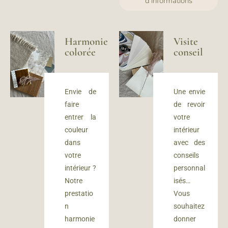
d'informations
Harmonie
Visite
colorée
conseil
Envie de
Une envie
faire
de revoir
entrer la
votre
couleur
intérieur
dans
avec des
votre
conseils
intérieur ?
personnal
Notre
isés…
prestatio
Vous
n
souhaitez
harmonie
donner