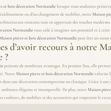
re et bois décoration Normandie
lorsque vous souhaitez préserve
afraîchissement ou d’un changement de mobilier, notre
Maison pie
chitecturaux existants tout en apportant des touches modernes p
coration Normandie
vous aide à imaginer son potentiel et à créer
Maison pierre et bois décoration Normandie
peut être un atout 
es d’avoir recours à notre Ma
 ?
ie
présente de nombreux avantages. En premier lieu, elle permet 
ité. Notre
Maison pierre et bois décoration Normandie
valorise 
t dans une décoration contemporaine ou classique. Grâce à une e
 ambiance élégante et intemporelle. De plus, notre
Maison pierr
des couleurs, du mobilier et des accessoires qui respectent le car