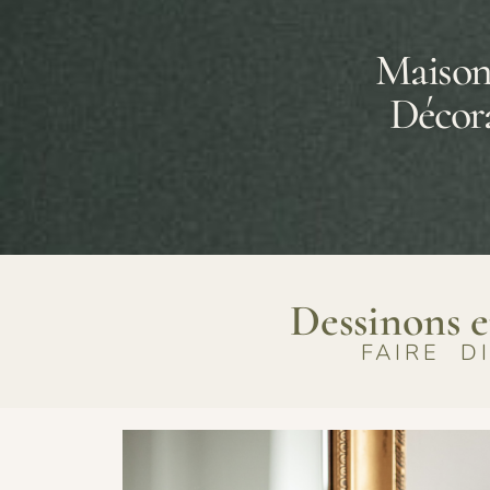
Maison
Décora
Dessinons e
FAIRE D