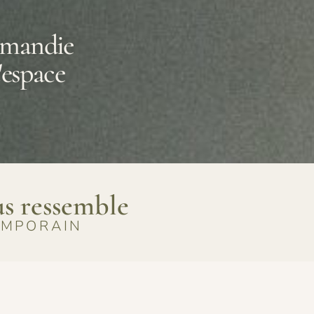
rmandie
'espace
us ressemble
EMPORAIN