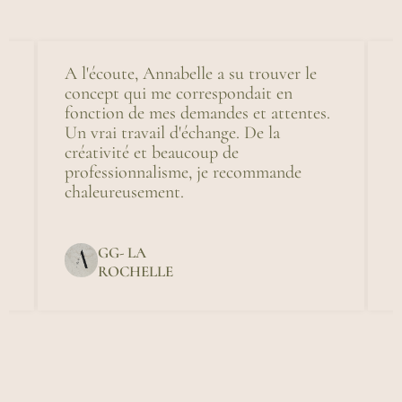
e
A l'écoute, Annabelle a su trouver le
T
concept qui me correspondait en
p
fonction de mes demandes et attentes.
e
Un vrai travail d'échange. De la
p
créativité et beaucoup de
professionnalisme, je recommande
chaleureusement.
du
GG- LA
ROCHELLE